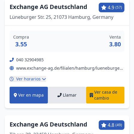
Exchange AG Deutschland
4.9
(57)
Lüneburger Str. 25, 21073 Hamburg, Germany
Compra
Venta
3.55
3.80
040 32904985
www.exchange-ag.de/filialen/hamburg/lueneburger-strasse-hamburg-harburg
Ver horarios
Ver casa de
Ver en mapa
Llamar
cambio
Exchange AG Deutschland
4.8
(49)