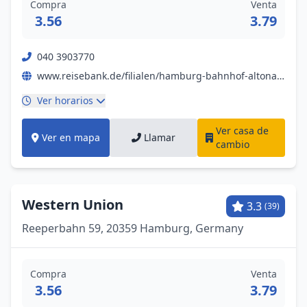
Compra
Venta
3.56
3.79
040 3903770
www.reisebank.de/filialen/hamburg-bahnhof-altona-gold-kaufen-und-geld-wechseln
Ver horarios
Ver casa de
Ver en mapa
Llamar
cambio
Western Union
3.3
(39)
Reeperbahn 59, 20359 Hamburg, Germany
Compra
Venta
3.56
3.79