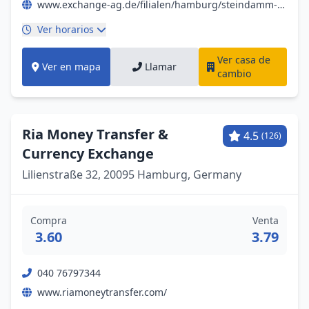
www.exchange-ag.de/filialen/hamburg/steindamm-am-hauptbahnhof
Ver horarios
Ver casa de
Ver en mapa
Llamar
cambio
Ria Money Transfer &
4.5
(126)
Currency Exchange
Lilienstraße 32, 20095 Hamburg, Germany
Compra
Venta
3.60
3.79
040 76797344
www.riamoneytransfer.com/