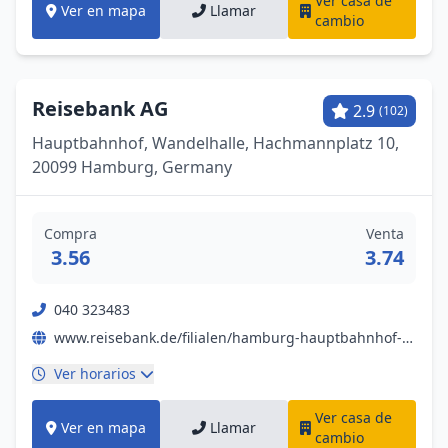
Ver casa de
Ver en mapa
Llamar
cambio
Reisebank AG
2.9
(102)
Hauptbahnhof, Wandelhalle, Hachmannplatz 10,
20099 Hamburg, Germany
Compra
Venta
3.56
3.74
040 323483
www.reisebank.de/filialen/hamburg-hauptbahnhof-gold-kaufen-und-geld-wechseln
Ver horarios
Ver casa de
Ver en mapa
Llamar
cambio