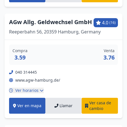
AGw Allg. Geldwechsel GmbH
4.0
(16)
Reeperbahn 56, 20359 Hamburg, Germany
Compra
Venta
3.59
3.76
040 314445
www.agw-hamburg.de/
Ver horarios
Ver casa de
Ver en mapa
Llamar
cambio