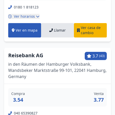
0180 1 818123
Ver horarios
Ver casa de
Ver en mapa
Llamar
cambio
Reisebank AG
3.7
(43)
in den Räumen der Hamburger Volksbank,
Wandsbeker Marktstraße 99-101, 22041 Hamburg,
Germany
Compra
Venta
3.54
3.77
040 65390827