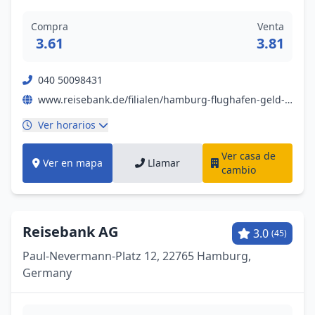
Compra
Venta
3.61
3.81
040 50098431
www.reisebank.de/filialen/hamburg-flughafen-geld-wechseln-und-gold-kaufen
Ver horarios
Ver casa de
Ver en mapa
Llamar
cambio
Reisebank AG
3.0
(45)
Paul-Nevermann-Platz 12, 22765 Hamburg,
Germany