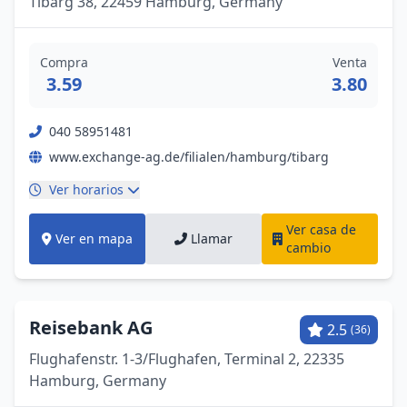
Tibarg 38, 22459 Hamburg, Germany
Compra
Venta
3.59
3.80
040 58951481
www.exchange-ag.de/filialen/hamburg/tibarg
Ver horarios
Ver casa de
Ver en mapa
Llamar
cambio
Reisebank AG
2.5
(36)
Flughafenstr. 1-3/Flughafen, Terminal 2, 22335
Hamburg, Germany