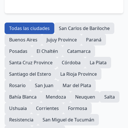
Todas las ciudades
San Carlos de Bariloche
Buenos Aires
Jujuy Province
Paraná
Posadas
El Chaltén
Catamarca
Santa Cruz Province
Córdoba
La Plata
Santiago del Estero
La Rioja Province
Rosario
San Juan
Mar del Plata
Bahía Blanca
Mendoza
Neuquen
Salta
Ushuaia
Corrientes
Formosa
Resistencia
San Miguel de Tucumán