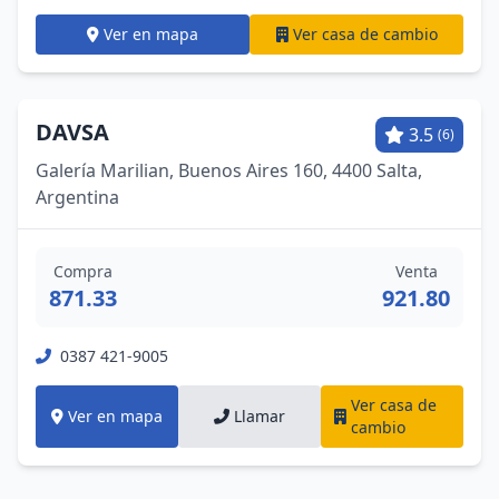
Ver en mapa
Ver casa de cambio
DAVSA
3.5
(6)
Galería Marilian, Buenos Aires 160, 4400 Salta,
Argentina
Compra
Venta
871.33
921.80
0387 421-9005
Ver casa de
Ver en mapa
Llamar
cambio