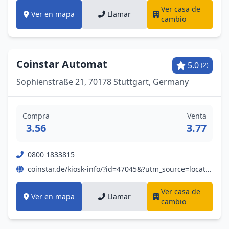
Ver casa de
Ver en mapa
Llamar
cambio
Coinstar Automat
5.0
(2)
Sophienstraße 21, 70178 Stuttgart, Germany
Compra
Venta
3.56
3.77
0800 1833815
coinstar.de/kiosk-info/?id=47045&?utm_source=locationlisting&utm_medium=gmb&utm_campaign=webbutton
Ver casa de
Ver en mapa
Llamar
cambio