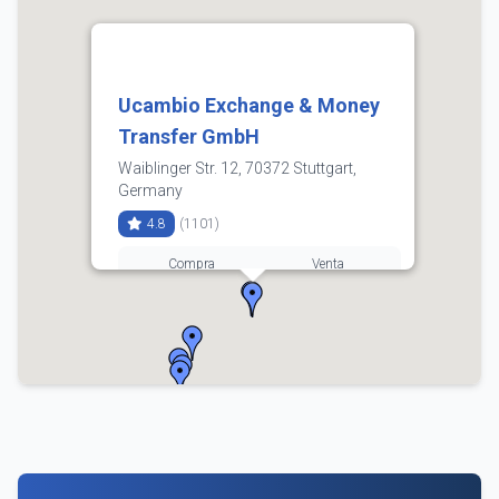
Ucambio Exchange & Money
Transfer GmbH
Waiblinger Str. 12, 70372 Stuttgart,
Germany
4.8
(1101)
Compra
Venta
3.58
3.71
0711 55346734
Horarios:
lunes: 8:30–19:00
martes: 8:30–19:00
miércoles: 8:30–19:00
jueves: 8:30–19:00
viernes: 8:30–19:00
sábado: 9:00–17:00