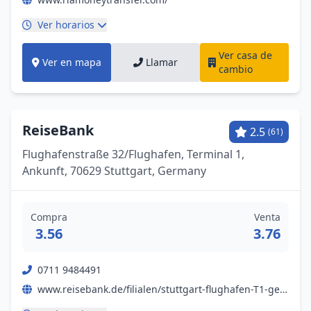
Ver horarios
Ver casa de
Ver en mapa
Llamar
cambio
ReiseBank
2.5
(61)
Flughafenstraße 32/Flughafen, Terminal 1,
Ankunft, 70629 Stuttgart, Germany
Compra
Venta
3.56
3.76
0711 9484491
www.reisebank.de/filialen/stuttgart-flughafen-T1-geld-wechseln-und-gold-kaufen