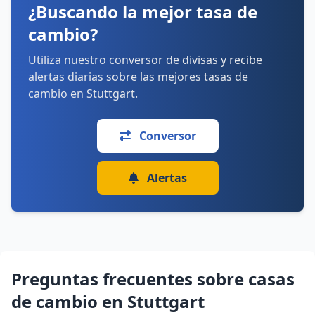
¿Buscando la mejor tasa de
domingo: Cerrado
cambio?
Cómo llegar
Ver detalles
Utiliza nuestro conversor de divisas y recibe
alertas diarias sobre las mejores tasas de
cambio en Stuttgart.
Conversor
Alertas
Preguntas frecuentes sobre casas
de cambio en Stuttgart