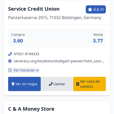
Service Credit Union
4.6
(5)
Panzerkaserne 2915, 71032 Böblingen, Germany
Compra
Venta
3.60
3.77
07031 8194333
servicecu.org/locations/stuttgart-panzer/?utm_source=google&utm_medium=organic&utm_campaign=gmb-stuttgart-germany
Ver horarios
Ver casa de
Ver en mapa
Llamar
cambio
C & A Money Store