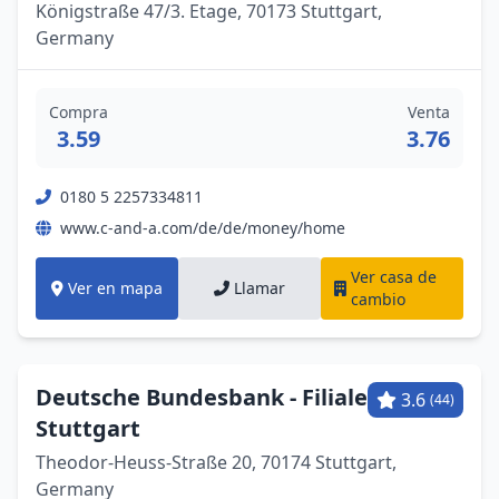
Königstraße 47/3. Etage, 70173 Stuttgart,
Germany
Compra
Venta
3.59
3.76
0180 5 2257334811
www.c-and-a.com/de/de/money/home
Ver casa de
Ver en mapa
Llamar
cambio
Deutsche Bundesbank - Filiale
3.6
(44)
Stuttgart
Theodor-Heuss-Straße 20, 70174 Stuttgart,
Germany