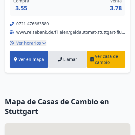
Compra
Venta
3.55
3.78
0721 476663580
www.reisebank.de/filialen/geldautomat-stuttgart-flughafen-i/
Ver horarios
Ver casa de
Ver en mapa
Llamar
cambio
Mapa de Casas de Cambio en
Stuttgart