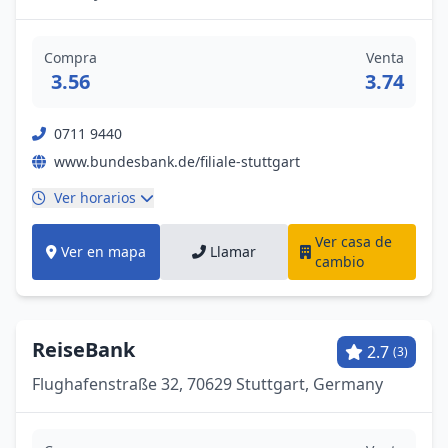
Compra
Venta
3.56
3.74
0711 9440
www.bundesbank.de/filiale-stuttgart
Ver horarios
Ver casa de
Ver en mapa
Llamar
cambio
ReiseBank
2.7
(3)
Flughafenstraße 32, 70629 Stuttgart, Germany