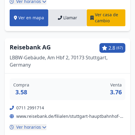
Ver horarios
Ver casa de
Ver en mapa
Llamar
cambio
Reisebank AG
2.8
(67)
LBBW-Gebäude, Am Hbf 2, 70173 Stuttgart,
Germany
Compra
Venta
3.58
3.76
0711 2991714
www.reisebank.de/filialen/stuttgart-hauptbahnhof-gold-kaufen-und-geld-wechseln
Ver horarios