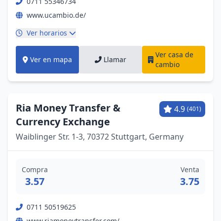
0711 55346734
www.ucambio.de/
Ver horarios
Ver casa de
Ver en mapa
Llamar
cambio
Ria Money Transfer &
4.9
(401)
Currency Exchange
Waiblinger Str. 1-3, 70372 Stuttgart, Germany
Compra
Venta
3.57
3.75
0711 50519625
www.riamoneytransfer.com/