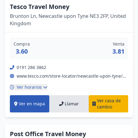
Tesco Travel Money
Brunton Ln, Newcastle upon Tyne NE3 2FP, United
Kingdom
Compra
Venta
3.60
3.81
0191 286 3862
www.tesco.com/store-locator/newcastle-upon-tyne/brunton-ln/travel-money?sc_cmp=ref*yg*stc*2917&utm_source=yext_google&utm_campaign=local_travel_England&utm_medium=organic
Ver horarios
Ver casa de
Ver en mapa
Llamar
cambio
Post Office Travel Money