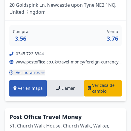
20 Goldspink Ln, Newcastle upon Tyne NE2 1NQ,
United Kingdom
Compra
Venta
3.56
3.76
0345 722 3344
www.postoffice.co.uk/travel-money/foreign-currency?campaignid=gmb%7Efx%7Enil%7Ebp%7Epromo%7E19052023%7E&y_source=1_NjI0OTg3MTgtNzE1LWxvY2F0aW9uLndlYnNpdGU%3D
Ver horarios
Ver casa de
Ver en mapa
Llamar
cambio
Post Office Travel Money
51, Church Walk House, Church Walk, Walker,