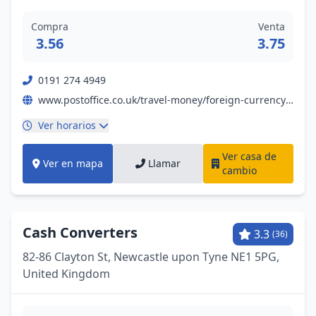
Compra
Venta
3.56
3.75
0191 274 4949
www.postoffice.co.uk/travel-money/foreign-currency?campaignid=gmb%7Efx%7Enil%7Ebp%7Epromo%7E19052023%7E&y_source=1_NjI1MDQ4OTktNzE1LWxvY2F0aW9uLndlYnNpdGU%3D
Ver horarios
Ver casa de
Ver en mapa
Llamar
cambio
Cash Converters
3.3
(36)
82-86 Clayton St, Newcastle upon Tyne NE1 5PG,
United Kingdom