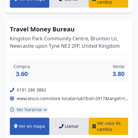
cambio
Travel Money Bureau
Kingston Park Community Centre, Brunton Ln,
Newcastle upon Tyne NE3 2FP, United Kingdom
Compra
Venta
3.60
3.80
0191 286 3862
www.tesco.com/store-locator/uk/?bid=2917&target=travel
Ver horarios
Ver casa de
Ver en mapa
Llamar
cambio