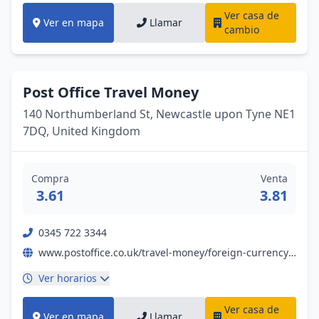
Ver casa de
Ver en mapa
Llamar
cambio
Post Office Travel Money
140 Northumberland St, Newcastle upon Tyne NE1
7DQ, United Kingdom
Compra
Venta
3.61
3.81
0345 722 3344
www.postoffice.co.uk/travel-money/foreign-currency?campaignid=gmb%7Efx%7Enil%7Ebp%7Epromo%7E19052023%7E&y_source=1_NjI1MDI3MTUtNzE1LWxvY2F0aW9uLndlYnNpdGU%3D
Ver horarios
Ver casa de
Ver en mapa
Llamar