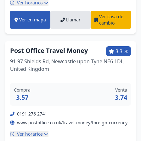
Ver horarios
Ver casa de
Ver en mapa
Llamar
cambio
Post Office Travel Money
3.3
(4)
91-97 Shields Rd, Newcastle upon Tyne NE6 1DL,
United Kingdom
Compra
Venta
3.57
3.74
0191 276 2741
www.postoffice.co.uk/travel-money/foreign-currency?campaignid=gmb%7Efx%7Enil%7Ebp%7Epromo%7E19052023%7E&y_source=1_NjI1MDU2MTItNzE1LWxvY2F0aW9uLndlYnNpdGU%3D
Ver horarios