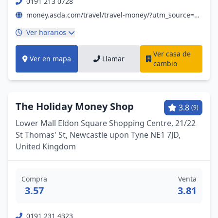
0191 213 0728
money.asda.com/travel/travel-money/?utm_source=yext&utm_medium=referral&utm_campaign=money_travel_money&utm_content=yext
Ver horarios
Ver casa de
Ver en mapa
Llamar
cambio
The Holiday Money Shop
3.8
(9)
Lower Mall Eldon Square Shopping Centre, 21/22
St Thomas' St, Newcastle upon Tyne NE1 7JD,
United Kingdom
Compra
Venta
3.57
3.81
0191 231 4323