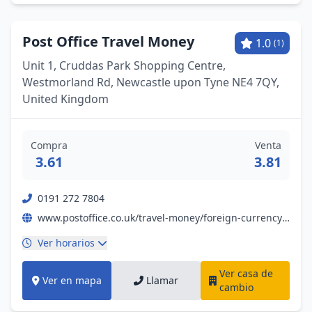
Post Office Travel Money
1.0
(1)
Unit 1, Cruddas Park Shopping Centre,
Westmorland Rd, Newcastle upon Tyne NE4 7QY,
United Kingdom
Compra
Venta
3.61
3.81
0191 272 7804
www.postoffice.co.uk/travel-money/foreign-currency?campaignid=gmb%7Efx%7Enil%7Ebp%7Epromo%7E19052023%7E&y_source=1_NjI1MDIzNTItNzE1LWxvY2F0aW9uLndlYnNpdGU%3D
Ver horarios
Ver casa de
Ver en mapa
Llamar
cambio