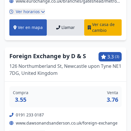
www.eurochange.co.uk/branches/gateshead/metrocentre-shopping-centre-blue-mall?utm_source=google&utm_medium=organic&utm_campaign=gmb&utm_content=euogme2
Ver horarios
Ver casa de
Ver en mapa
Llamar
cambio
Foreign Exchange by D & S
3.3
(3)
126 Northumberland St, Newcastle upon Tyne NE1
7DG, United Kingdom
Compra
Venta
3.55
3.76
0191 233 0187
www.dawsonandsanderson.co.uk/foreign-exchange