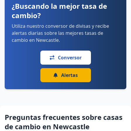
viernes: 9:00–17:30
¿Buscando la mejor tasa de
sábado: 9:00–17:30
domingo: 11:00–17:00
cambio?
Cómo llegar
Ver detalles
Utiliza nuestro conversor de divisas y recibe
alertas diarias sobre las mejores tasas de
cambio en Newcastle.
Conversor
Alertas
Preguntas frecuentes sobre casas
de cambio en Newcastle