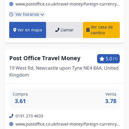
www.postoffice.co.uk/travel-money/foreign-currency?campaignid=gmb%7Efx%7Enil%7Ebp%7Epromo%7E19052023%7E&y_source=1_NjI0OTQyNjYtNzE1LWxvY2F0aW9uLndlYnNpdGU%3D
Ver horarios
Ver casa de
Ver en mapa
Llamar
cambio
Post Office Travel Money
5.0
(1)
19 West Rd, Newcastle upon Tyne NE4 8AA, United
Kingdom
Compra
Venta
3.61
3.78
0191 273 4633
www.postoffice.co.uk/travel-money/foreign-currency?campaignid=gmb%7Efx%7Enil%7Ebp%7Epromo%7E19052023%7E&y_source=1_NjI0OTQzNDQtNzE1LWxvY2F0aW9uLndlYnNpdGU%3D