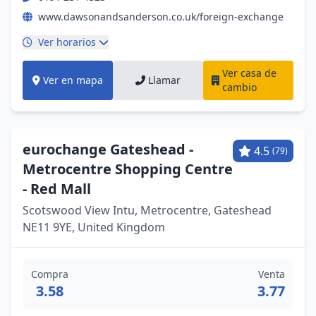
www.dawsonandsanderson.co.uk/foreign-exchange
Ver horarios
Ver casa de
Ver en mapa
Llamar
cambio
eurochange Gateshead -
4.5
(79)
Metrocentre Shopping Centre
- Red Mall
Scotswood View Intu, Metrocentre, Gateshead
NE11 9YE, United Kingdom
Compra
Venta
3.58
3.77