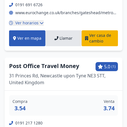
0191 691 6726
www.eurochange.co.uk/branches/gateshead/metrocentre-shopping-centre-red-mall?utm_source=google&utm_medium=organic&utm_campaign=gmb&utm_content=euogmet
Ver horarios
Ver casa de
Ver en mapa
Llamar
cambio
Post Office Travel Money
5.0
(1)
31 Princes Rd, Newcastle upon Tyne NE3 5TT,
United Kingdom
Compra
Venta
3.54
3.74
0191 217 1280