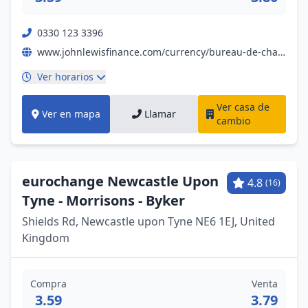
0330 123 3396
www.johnlewisfinance.com/currency/bureau-de-change/newcastle.html?y_source=1_MTAxNTU5MTIzMy03MTUtbG9jYXRpb24ud2Vic2l0ZQ%3D%3D
Ver horarios
Ver casa de
Ver en mapa
Llamar
cambio
eurochange Newcastle Upon
4.8
(16)
Tyne - Morrisons - Byker
Shields Rd, Newcastle upon Tyne NE6 1EJ, United
Kingdom
Compra
Venta
3.59
3.79