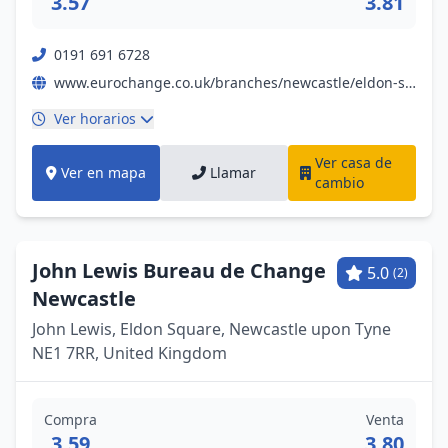
3.57
3.81
0191 691 6728
www.eurochange.co.uk/branches/newcastle/eldon-square-shopping-centre?utm_source=google&utm_medium=organic&utm_campaign=gmb&utm_content=euonewc
Ver horarios
Ver casa de
Ver en mapa
Llamar
cambio
John Lewis Bureau de Change
5.0
(2)
Newcastle
John Lewis, Eldon Square, Newcastle upon Tyne
NE1 7RR, United Kingdom
Compra
Venta
3.59
3.80