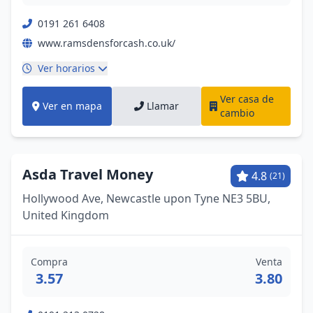
0191 261 6408
www.ramsdensforcash.co.uk/
Ver horarios
Ver casa de
Ver en mapa
Llamar
cambio
Asda Travel Money
4.8
(21)
Hollywood Ave, Newcastle upon Tyne NE3 5BU,
United Kingdom
Compra
Venta
3.57
3.80