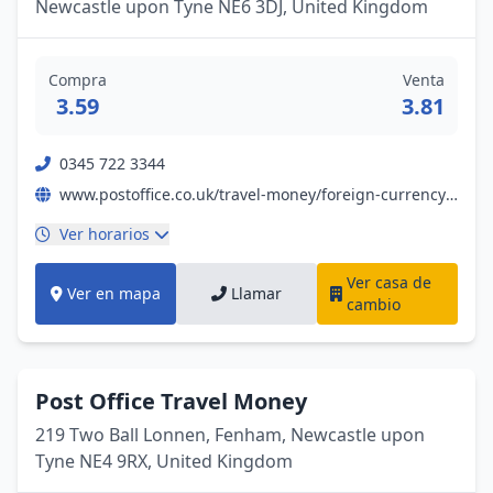
Newcastle upon Tyne NE6 3DJ, United Kingdom
Compra
Venta
3.59
3.81
0345 722 3344
www.postoffice.co.uk/travel-money/foreign-currency?campaignid=gmb%7Efx%7Enil%7Ebp%7Epromo%7E19052023%7E&y_source=1_NjI0OTM2NzEtNzE1LWxvY2F0aW9uLndlYnNpdGU%3D
Ver horarios
Ver casa de
Ver en mapa
Llamar
cambio
Post Office Travel Money
219 Two Ball Lonnen, Fenham, Newcastle upon
Tyne NE4 9RX, United Kingdom