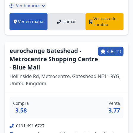
Ver horarios
Ver casa de
Ver en mapa
Llamar
cambio
eurochange Gateshead -
4.8
(41)
Metrocentre Shopping Centre
- Blue Mall
Hollinside Rd, Metrocentre, Gateshead NE11 9YG,
United Kingdom
Compra
Venta
3.58
3.77
0191 691 6727