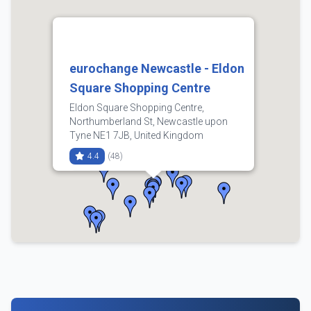
eurochange Newcastle - Eldon
Square Shopping Centre
Eldon Square Shopping Centre,
Northumberland St, Newcastle upon
Tyne NE1 7JB, United Kingdom
4.4
(48)
Compra
Venta
3.65
3.68
0191 691 6728
Horarios:
lunes: 9:00–17:30
martes: 9:00–17:30
miércoles: 9:00–17:30
jueves: 9:00–17:30