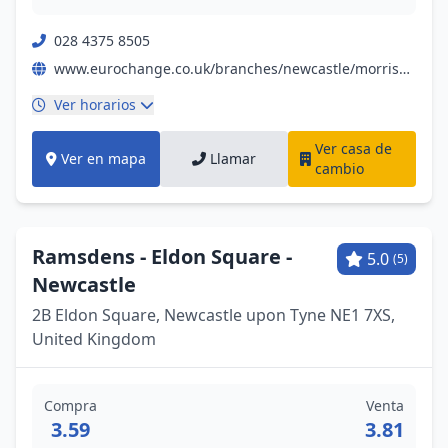
028 4375 8505
www.eurochange.co.uk/branches/newcastle/morrisons-byker?utm_campaign=gmb&utm_medium=organic&utm_source=local
Ver horarios
Ver casa de
Ver en mapa
Llamar
cambio
Ramsdens - Eldon Square -
5.0
(5)
Newcastle
2B Eldon Square, Newcastle upon Tyne NE1 7XS,
United Kingdom
Compra
Venta
3.59
3.81