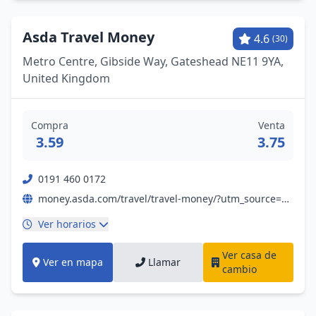
Asda Travel Money
4.6
(30)
Metro Centre, Gibside Way, Gateshead NE11 9YA,
United Kingdom
Compra
Venta
3.59
3.75
0191 460 0172
money.asda.com/travel/travel-money/?utm_source=yext&utm_medium=referral&utm_campaign=money_travel_money&utm_content=yext
Ver horarios
Ver casa de
Ver en mapa
Llamar
cambio