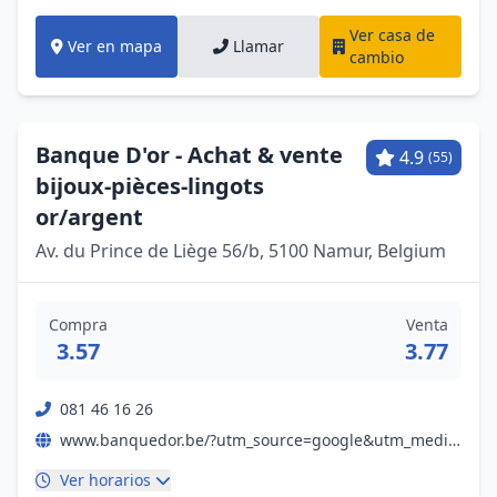
Ver casa de
Ver en mapa
Llamar
cambio
Banque D'or - Achat & vente
4.9
(55)
bijoux-pièces-lingots
or/argent
Av. du Prince de Liège 56/b, 5100 Namur, Belgium
Compra
Venta
3.57
3.77
081 46 16 26
www.banquedor.be/?utm_source=google&utm_medium=wix_google_business_profile&utm_campaign=7264746006035557830
Ver horarios