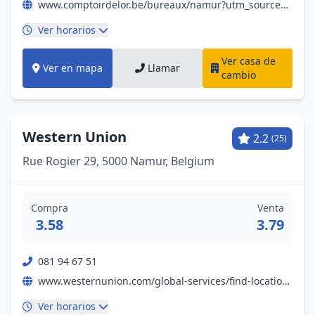
www.comptoirdelor.be/bureaux/namur?utm_source=google&utm_medium=organic&utm_campaign=gmb-namur
Ver horarios
Ver casa de
Ver en mapa
Llamar
cambio
Western Union
2.2
(25)
Rue Rogier 29, 5000 Namur, Belgium
Compra
Venta
3.58
3.79
081 94 67 51
www.westernunion.com/global-services/find-locations/be/namur/namur/ad8446c0acd6d9a51d6196f11e2548d3?WUCountry=US&WULanguage=en
Ver horarios