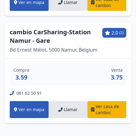
Ver en mapa
Llamar
cambio
cambio CarSharing-Station
2.0
(2)
Namur - Gare
Bd Ernest Mélot, 5000 Namur, Belgium
Compra
Venta
3.59
3.75
081 62 50 91
Ver casa de
Ver en mapa
Llamar
cambio