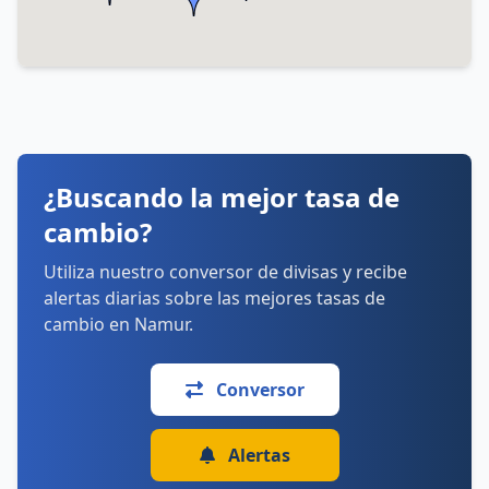
lunes: 9:30–17:30
martes: 9:30–17:30
miércoles: 9:30–17:30
jueves: 9:30–17:30
viernes: 9:30–17:30
sábado: 10:00–17:00
domingo: Cerrado
Cómo llegar
Ver detalles
¿Buscando la mejor tasa de
cambio?
Utiliza nuestro conversor de divisas y recibe
alertas diarias sobre las mejores tasas de
cambio en Namur.
Conversor
Alertas