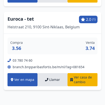
Euroca - tet
2.0
(1)
Heistraat 210, 9100 Sint-Niklaas, Belgium
Compra
Venta
3.56
3.74
03 780 74 60
branch.bnpparibasfortis.be/m/nl/?ag=081654
Ver casa de
Ver en mapa
Llamar
cambio