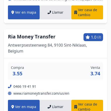
Ver casa de
Ver en mapa
Llamar
cambio
Ria Money Transfer
1.0
(2)
Antwerpsesteenweg 84, 9100 Sint-Niklaas,
Belgium
Compra
Venta
3.55
3.74
0466 19 41 91
www.riamoneytransfer.com/us/en
Ver casa de
Ver en mapa
Llamar
cambio