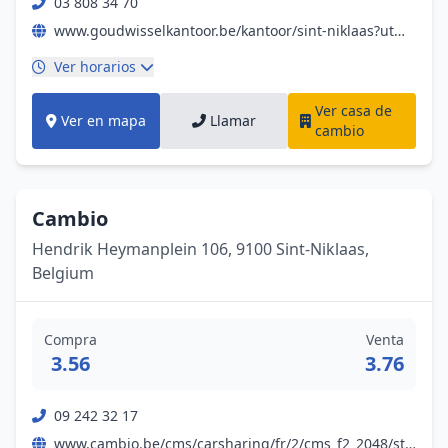
03 808 34 70
www.goudwisselkantoor.be/kantoor/sint-niklaas?utm_source=google&utm_medium=organic&utm_campaign=gmb-sint-niklaas
Ver horarios
Ver casa de
Ver en mapa
Llamar
cambio
Cambio
Hendrik Heymanplein 106, 9100 Sint-Niklaas,
Belgium
Compra
Venta
3.56
3.76
09 242 32 17
www.cambio.be/cms/carsharing/fr/2/cms_f2_2048/stdws_info/stationen/station/1847.html?cms_Feurocode=VLA#stationdetails