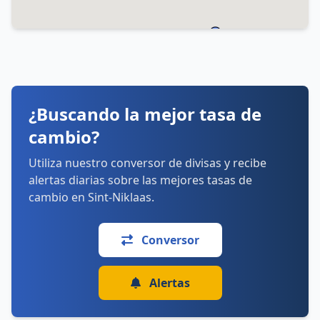
Horarios:
lunes: 9:30–17:30
martes: 9:30–17:30
miércoles: 9:30–17:30
jueves: 9:30–17:30
viernes: 9:30–17:30
sábado: 10:00–17:00
¿Buscando la mejor tasa de
domingo: Cerrado
cambio?
Cómo llegar
Ver detalles
Utiliza nuestro conversor de divisas y recibe
alertas diarias sobre las mejores tasas de
cambio en Sint-Niklaas.
Conversor
Alertas