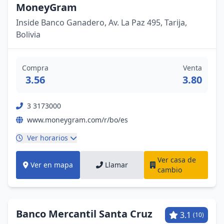
MoneyGram
Inside Banco Ganadero, Av. La Paz 495, Tarija,
Bolivia
Compra
Venta
3.56
3.80
3 3173000
www.moneygram.com/r/bo/es
Ver horarios
Ver casa de
Ver en mapa
Llamar
cambio
Banco Mercantil Santa Cruz
3.1
(10)