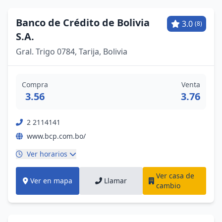
Banco de Crédito de Bolivia
3.0
(8)
S.A.
Gral. Trigo 0784, Tarija, Bolivia
Compra
Venta
3.56
3.76
2 2114141
www.bcp.com.bo/
Ver horarios
Ver casa de
Ver en mapa
Llamar
cambio