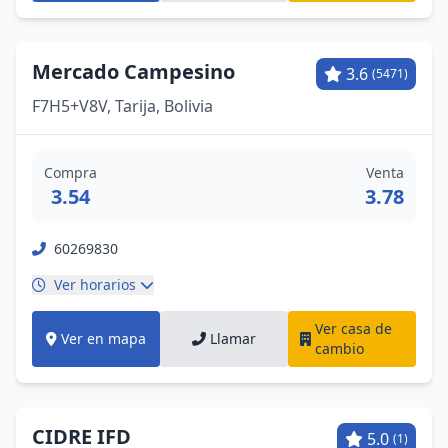
Mercado Campesino
3.6
(5471)
F7H5+V8V, Tarija, Bolivia
Compra
Venta
3.54
3.78
60269830
Ver horarios
Ver casa de
Ver en mapa
Llamar
cambio
CIDRE IFD
5.0
(1)