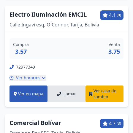
Electro Iluminación EMCIL
4.1
(9)
Calle Ingavi esq, O'Connor, Tarija, Bolivia
Compra
Venta
3.57
3.75
72977349
Ver horarios
Ver casa de
Ver en mapa
Llamar
cambio
Comercial Bolívar
4.7
(3)