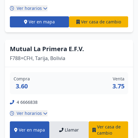
Ver horarios
Ver en mapa
Ver casa de cambio
Mutual La Primera E.F.V.
F788+CFH, Tarija, Bolivia
Compra
Venta
3.60
3.75
4 6666838
Ver horarios
Ver casa de
Ver en mapa
Llamar
cambio