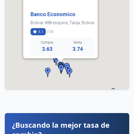
Banco Economico
Bolivar 488 esquina, Tarija, Bolivia
4.1
(14)
Compra
Venta
3.63
3.74
6111100
Horarios:
lunes: 9:00–16:00
martes: 9:00–16:00
miércoles: 9:00–16:00
jueves: 9:00–16:00
viernes: 9:00–16:00
sábado: 9:00–13:00
domingo: Cerrado
Cómo llegar
Ver detalles
¿Buscando la mejor tasa de