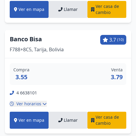
Ver casa de
Ver en mapa
Llamar
cambio
Banco Bisa
3.7
(10)
F788+8C5, Tarija, Bolivia
Compra
Venta
3.55
3.79
4 6638101
Ver horarios
Ver casa de
Ver en mapa
Llamar
cambio