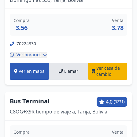
Domingo Paz 555, Tarija, Bolivia
Compra
Venta
3.56
3.78
70224330
Ver horarios
Ver casa de
Ver en mapa
Llamar
cambio
Bus Terminal
4.0
(3271)
C8QG+X9R tiempo de viaje a, Tarija, Bolivia
Compra
Venta