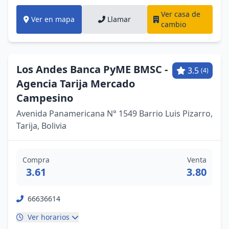
Ver casa de
Ver en mapa
Llamar
cambio
Los Andes Banca PyME BMSC -
3.5
(4)
Agencia Tarija Mercado
Campesino
Avenida Panamericana N° 1549 Barrio Luis Pizarro,
Tarija, Bolivia
Compra
Venta
3.61
3.80
66636614
Ver horarios