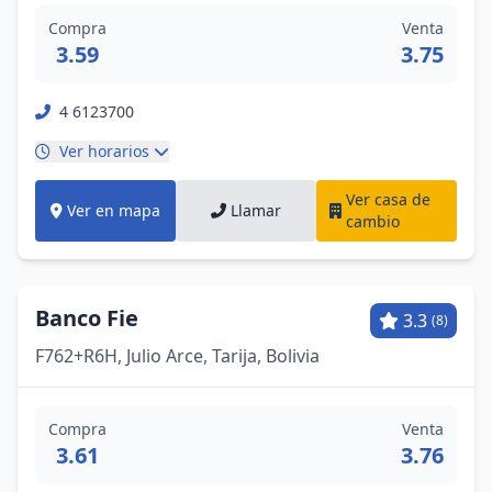
Compra
Venta
3.59
3.75
4 6123700
Ver horarios
Ver casa de
Ver en mapa
Llamar
cambio
Banco Fie
3.3
(8)
F762+R6H, Julio Arce, Tarija, Bolivia
Compra
Venta
3.61
3.76