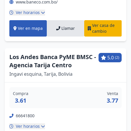
www.baneco.com.bo/
Ver horarios
Ver casa de
Ver en mapa
Llamar
cambio
Los Andes Banca PyME BMSC -
5.0
(2)
Agencia Tarija Centro
Ingavi esquina, Tarija, Bolivia
Compra
Venta
3.61
3.77
66641800
Ver horarios