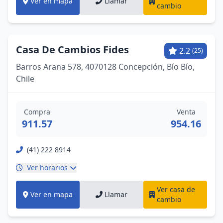
Ver en mapa
Llamar
cambio
Casa De Cambios Fides
2.2
(25)
Barros Arana 578, 4070128 Concepción, Bío Bío,
Chile
Compra
Venta
911.57
954.16
(41) 222 8914
Ver horarios
Ver casa de
Ver en mapa
Llamar
cambio