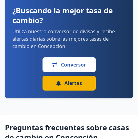
domingo: Cerrado
¿Buscando la mejor tasa de
Cómo llegar
Ver detalles
cambio?
Utiliza nuestro conversor de divisas y recibe
alertas diarias sobre las mejores tasas de
cambio en Concepción.
Conversor
Alertas
Preguntas frecuentes sobre casas
de cambio en Concepción