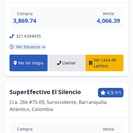
Compra
Venta
3,869.74
4,066.39
321 6394935
Ver horarios
Ver casa de
Ver en mapa
Llamar
cambio
SuperEfectivo El Silencio
4.9
(67)
Cra. 26b #75-09, Suroccidente, Barranquilla,
Atlántico, Colombia
Compra
Venta