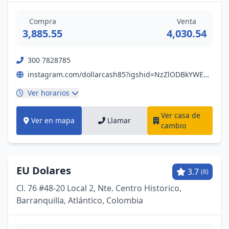
Compra
Venta
3,885.55
4,030.54
300 7828785
instagram.com/dollarcash85?igshid=NzZlODBkYWE4Ng==
Ver horarios
Ver casa de
Ver en mapa
Llamar
cambio
EU Dolares
3.7
(6)
Cl. 76 #48-20 Local 2, Nte. Centro Historico,
Barranquilla, Atlántico, Colombia