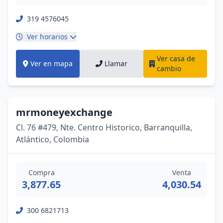
319 4576045
Ver horarios
Ver casa de
Ver en mapa
Llamar
cambio
mrmoneyexchange
Cl. 76 #479, Nte. Centro Historico, Barranquilla,
Atlántico, Colombia
Compra
Venta
3,877.65
4,030.54
300 6821713