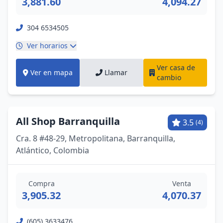
3,881.60
4,094.27
304 6534505
Ver horarios
Ver casa de
Ver en mapa
Llamar
cambio
All Shop Barranquilla
3.5
(4)
Cra. 8 #48-29, Metropolitana, Barranquilla,
Atlántico, Colombia
Compra
Venta
3,905.32
4,070.37
(605) 3633476