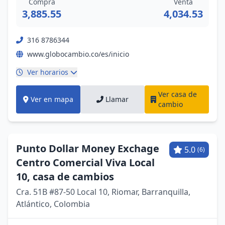
Compra
Venta
3,885.55
4,034.53
316 8786344
www.globocambio.co/es/inicio
Ver horarios
Ver casa de
Ver en mapa
Llamar
cambio
Punto Dollar Money Exchage
5.0
(6)
Centro Comercial Viva Local
10, casa de cambios
Cra. 51B #87-50 Local 10, Riomar, Barranquilla,
Atlántico, Colombia