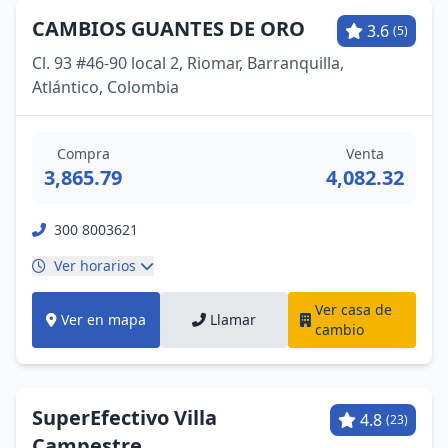
CAMBIOS GUANTES DE ORO
3.6
(5)
Cl. 93 #46-90 local 2, Riomar, Barranquilla,
Atlántico, Colombia
Compra
Venta
3,865.79
4,082.32
300 8003621
Ver horarios
Ver casa de
Ver en mapa
Llamar
cambio
SuperEfectivo Villa
4.8
(23)
Campestre