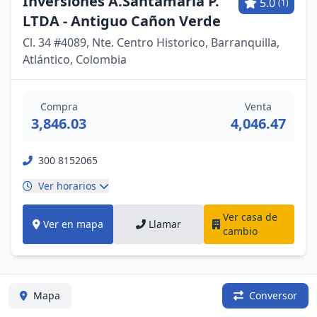
Inversiones A.Santamaria P.
5.0
(1)
LTDA - Antiguo Cañon Verde
Cl. 34 #4089, Nte. Centro Historico, Barranquilla,
Atlántico, Colombia
Compra
Venta
3,846.03
4,046.47
300 8152065
Ver horarios
Ver casa de
Ver en mapa
Llamar
cambio
CERRAJERIAS Y CAJAS
4.8
Mapa
Conversor
(216)
FUERTES S.O.S de