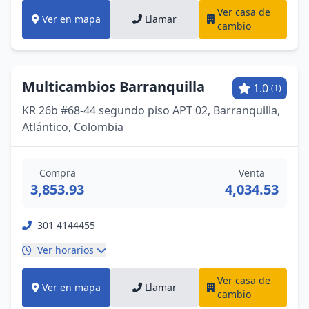
Ver casa de
Ver en mapa
Llamar
cambio
Multicambios Barranquilla
1.0
(1)
KR 26b #68-44 segundo piso APT 02, Barranquilla,
Atlántico, Colombia
Compra
Venta
3,853.93
4,034.53
301 4144455
Ver horarios
Ver casa de
Ver en mapa
Llamar
cambio