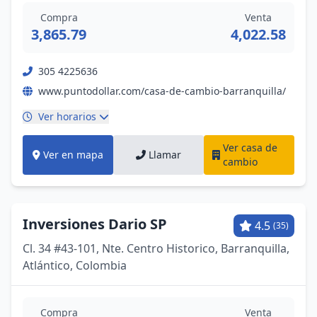
Compra
Venta
3,865.79
4,022.58
305 4225636
www.puntodollar.com/casa-de-cambio-barranquilla/
Ver horarios
Ver casa de
Ver en mapa
Llamar
cambio
Inversiones Dario SP
4.5
(35)
Cl. 34 #43-101, Nte. Centro Historico, Barranquilla,
Atlántico, Colombia
Compra
Venta