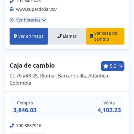
301 5491479
www.superdollar.co/
Ver horarios
Ver casa de
Ver en mapa
Llamar
cambio
Caja de cambio
5.0
(5)
Cl. 76 #48 25, Riomar, Barranquilla, Atlántico,
Colombia
Compra
Venta
3,846.03
4,102.23
300 8887916