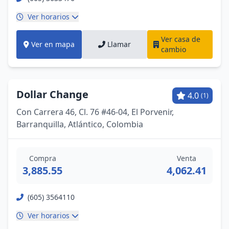
Ver horarios
Ver casa de
Ver en mapa
Llamar
cambio
Dollar Change
4.0
(1)
Con Carrera 46, Cl. 76 #46-04, El Porvenir,
Barranquilla, Atlántico, Colombia
Compra
Venta
3,885.55
4,062.41
(605) 3564110
Ver horarios