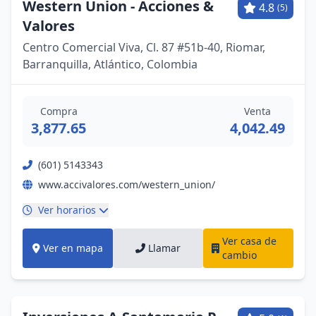
Western Union - Acciones &
4.8
(5)
Valores
Centro Comercial Viva, Cl. 87 #51b-40, Riomar,
Barranquilla, Atlántico, Colombia
Compra
Venta
3,877.65
4,042.49
(601) 5143343
www.accivalores.com/western_union/
Ver horarios
Ver casa de
Ver en mapa
Llamar
cambio