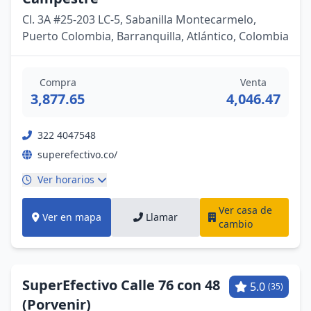
Cl. 3A #25-203 LC-5, Sabanilla Montecarmelo,
Puerto Colombia, Barranquilla, Atlántico, Colombia
Compra
Venta
3,877.65
4,046.47
322 4047548
superefectivo.co/
Ver horarios
Ver casa de
Ver en mapa
Llamar
cambio
SuperEfectivo Calle 76 con 48
5.0
(35)
(Porvenir)