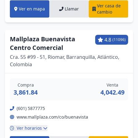
Ver casa de
Ver en mapa
Llamar
cambio
Mallplaza Buenavista
4.8
(11096)
Centro Comercial
Cra. 55 #99 - 51, Riomar, Barranquilla, Atlántico,
Colombia
Compra
Venta
3,861.84
4,042.49
(601) 5877775
www.mallplaza.com/co/buenavista
Ver horarios