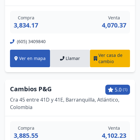
Compra
Venta
3,834.17
4,070.37
(605) 3409840
Ver casa de
Ver en mapa
Llamar
cambio
Cambios P&G
5.0
(1)
Cra 45 entre 41D y 41E, Barranquilla, Atlántico,
Colombia
Compra
Venta
3,885.55
4,102.23