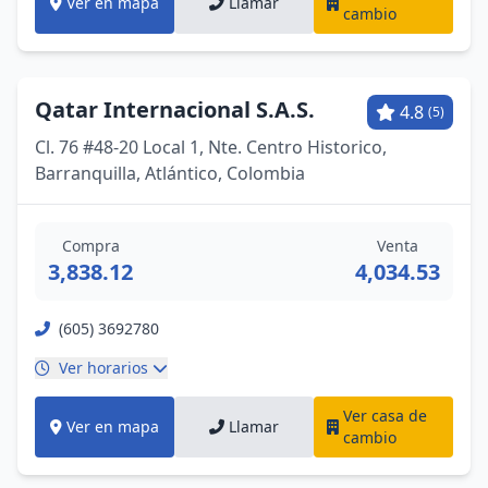
Ver en mapa
Llamar
cambio
Qatar Internacional S.A.S.
4.8
(5)
Cl. 76 #48-20 Local 1, Nte. Centro Historico,
Barranquilla, Atlántico, Colombia
Compra
Venta
3,838.12
4,034.53
(605) 3692780
Ver horarios
Ver casa de
Ver en mapa
Llamar
cambio