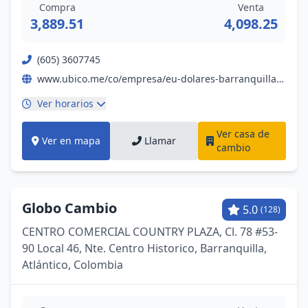
Compra
Venta
3,889.51
4,098.25
(605) 3607745
www.ubico.me/co/empresa/eu-dolares-barranquilla-42946
Ver horarios
Ver casa de
Ver en mapa
Llamar
cambio
Globo Cambio
5.0
(128)
CENTRO COMERCIAL COUNTRY PLAZA, Cl. 78 #53-
90 Local 46, Nte. Centro Historico, Barranquilla,
Atlántico, Colombia