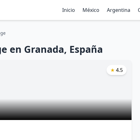
Inicio
México
Argentina
nge
e en Granada, España
★
4.5