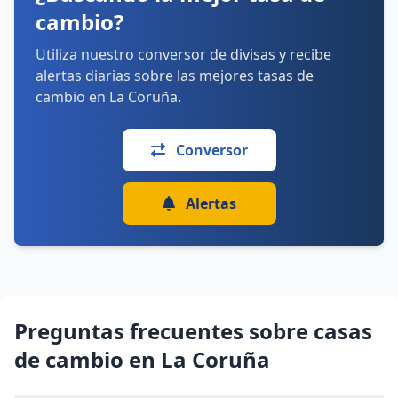
sábado: 10:00–15:00
cambio?
domingo: Cerrado
Utiliza nuestro conversor de divisas y recibe
Cómo llegar
Ver detalles
alertas diarias sobre las mejores tasas de
cambio en La Coruña.
Conversor
Alertas
Preguntas frecuentes sobre casas
de cambio en La Coruña