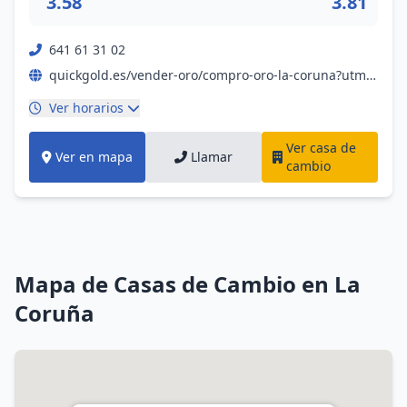
3.58
3.81
641 61 31 02
quickgold.es/vender-oro/compro-oro-la-coruna?utm_source=gmb&utm_medium=boton&utm_content&utm_campaign=sitio-web-gmb&servicios=true
Ver horarios
Ver casa de
Ver en mapa
Llamar
cambio
Mapa de Casas de Cambio en La
Coruña