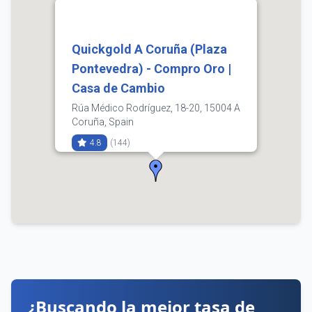
Quickgold A Coruña (Plaza
Pontevedra) - Compro Oro |
Casa de Cambio
Rúa Médico Rodríguez, 18-20, 15004 A
Coruña, Spain
4.8
(144)
Compra
Venta
3.63
3.74
641 61 31 02
Horarios:
lunes: 10:00–21:00
martes: 10:00–21:00
miércoles: 10:00–21:00
jueves: 10:00–21:00
viernes: 10:00–21:00
¿Buscando la mejor tasa de