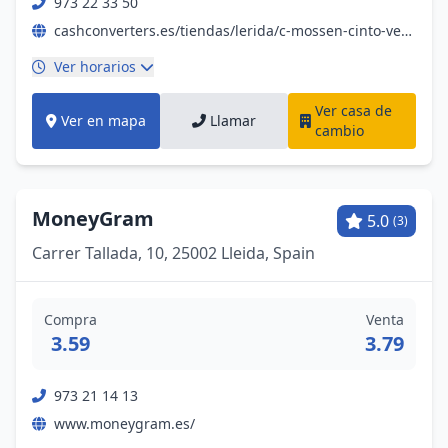
973 22 33 50
cashconverters.es/tiendas/lerida/c-mossen-cinto-verdaguer/
Ver horarios
Ver casa de
Ver en mapa
Llamar
cambio
MoneyGram
5.0
(3)
Carrer Tallada, 10, 25002 Lleida, Spain
Compra
Venta
3.59
3.79
973 21 14 13
www.moneygram.es/