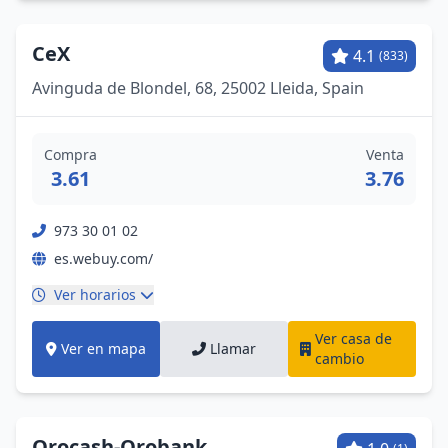
CeX
4.1
(833)
Avinguda de Blondel, 68, 25002 Lleida, Spain
Compra
Venta
3.61
3.76
973 30 01 02
es.webuy.com/
Ver horarios
Ver casa de
Ver en mapa
Llamar
cambio
Orocash-Orobank