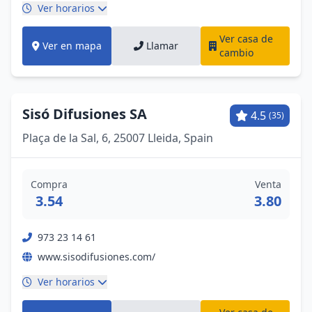
Ver horarios
Ver casa de
Ver en mapa
Llamar
cambio
Sisó Difusiones SA
4.5
(35)
Plaça de la Sal, 6, 25007 Lleida, Spain
Compra
Venta
3.54
3.80
973 23 14 61
www.sisodifusiones.com/
Ver horarios