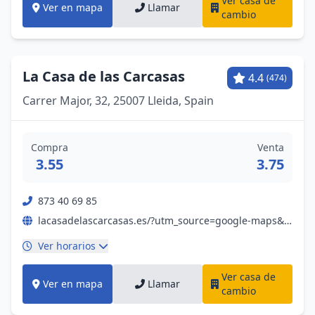
Ver casa de
Ver en mapa
Llamar
cambio
La Casa de las Carcasas
4.4
(474)
Carrer Major, 32, 25007 Lleida, Spain
Compra
Venta
3.55
3.75
873 40 69 85
lacasadelascarcasas.es/?utm_source=google-maps&utm_medium=url&utm_campaign=google-maps
Ver horarios
Ver casa de
Ver en mapa
Llamar
cambio