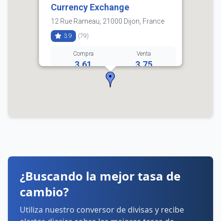
Currency Exchange
12 Rue Rameau, 21000 Dijon, France
3.9
(79)
Compra
Venta
3.61
3.75
03 80 28 20 26
Horarios:
lunes: 9:30–13:30, 14:30–18:00
martes: 9:30–13:30, 14:30–18:00
miércoles: 9:30–13:30, 14:30–18:00
jueves: 9:30–13:30, 14:30–18:00
viernes: 9:30–13:30, 14:30–18:00
sábado: 9:30–13:30, 14:30–17:00
domingo: Cerrado
¿Buscando la mejor tasa de
Cómo llegar
Ver detalles
cambio?
Utiliza nuestro conversor de divisas y recibe