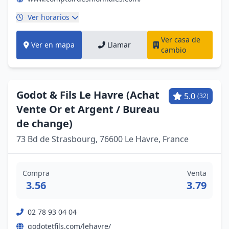
Ver horarios
Ver casa de
Ver en mapa
Llamar
cambio
Godot & Fils Le Havre (Achat
5.0
(32)
Vente Or et Argent / Bureau
de change)
73 Bd de Strasbourg, 76600 Le Havre, France
Compra
Venta
3.56
3.79
02 78 93 04 04
godotetfils.com/lehavre/