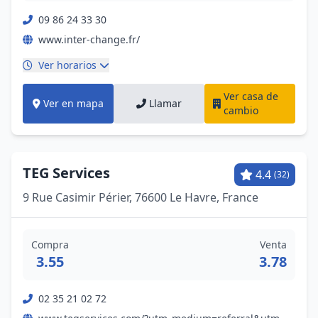
09 86 24 33 30
www.inter-change.fr/
Ver horarios
Ver casa de
Ver en mapa
Llamar
cambio
TEG Services
4.4
(32)
9 Rue Casimir Périer, 76600 Le Havre, France
Compra
Venta
3.55
3.78
02 35 21 02 72