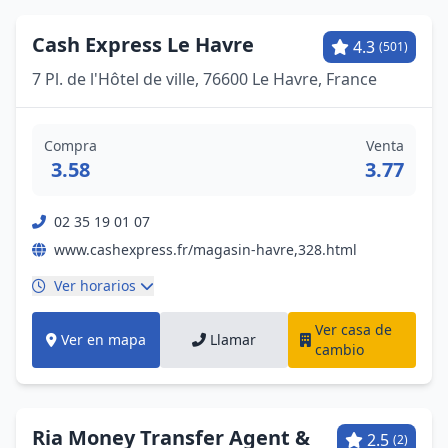
Cash Express Le Havre
4.3
(501)
7 Pl. de l'Hôtel de ville, 76600 Le Havre, France
Compra
Venta
3.58
3.77
02 35 19 01 07
www.cashexpress.fr/magasin-havre,328.html
Ver horarios
Ver casa de
Ver en mapa
Llamar
cambio
Ria Money Transfer Agent &
2.5
(2)