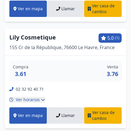
Ver casa de
Ver en mapa
Llamar
cambio
Lily Cosmetique
5.0
(1)
155 Cr de la République, 76600 Le Havre, France
Compra
Venta
3.61
3.76
02 32 92 40 71
Ver horarios
Ver casa de
Ver en mapa
Llamar
cambio