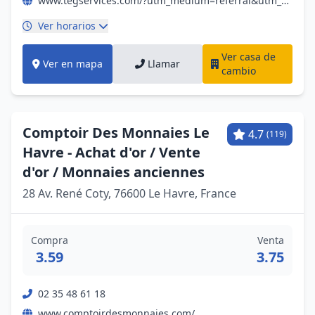
www.tegservices.com/?utm_medium=referral&utm_source=gmb&utm_campaign=lnk-gmb
Ver horarios
Ver casa de
Ver en mapa
Llamar
cambio
Comptoir Des Monnaies Le
4.7
(119)
Havre - Achat d'or / Vente
d'or / Monnaies anciennes
28 Av. René Coty, 76600 Le Havre, France
Compra
Venta
3.59
3.75
02 35 48 61 18
www.comptoirdesmonnaies.com/