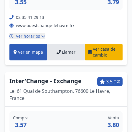
3.55
3.79
02 35 41 29 13
www.ouestchange-lehavre.fr/
Ver horarios
Ver casa de
Ver en mapa
Llamar
cambio
Inter'Change - Exchange
3.5
(12)
Le, 61 Quai de Southampton, 76600 Le Havre,
France
Compra
Venta
3.57
3.80