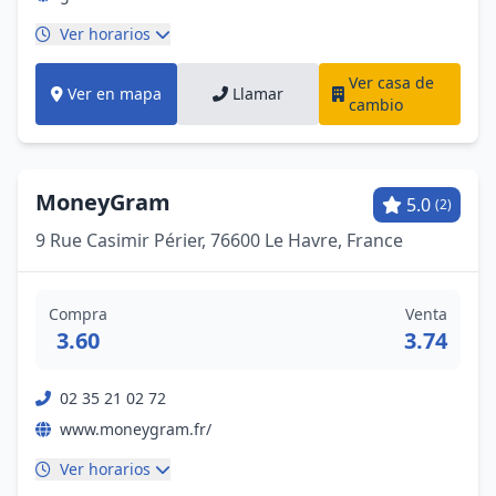
Ver horarios
Ver casa de
Ver en mapa
Llamar
cambio
MoneyGram
5.0
(2)
9 Rue Casimir Périer, 76600 Le Havre, France
Compra
Venta
3.60
3.74
02 35 21 02 72
www.moneygram.fr/
Ver horarios