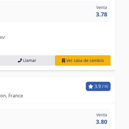
Venta
3.78
om/
Llamar
Ver casa de cambio
3.9
(16)
Lyon, France
Venta
3.80