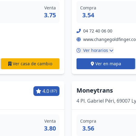
Venta
Compra
3.75
3.54
04 72 40 06 00
www.changegoldfinger.c
Ver horarios
Ver casa de cambio
Ver en mapa
Moneytrans
4.0
(87)
4 Pl. Gabriel Péri, 69007 
Venta
Compra
3.80
3.56