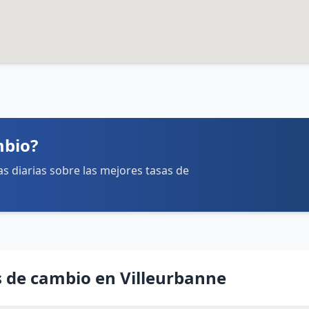
Ver detalles
mbio?
tas diarias sobre las mejores tasas de
s de cambio en Villeurbanne