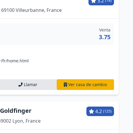
3.2
(14)
, 69100 Villeurbanne, France
Venta
3.75
/fr/home.html
Llamar
Ver casa de cambio
Goldfinger
4.2
(125)
69002 Lyon, France