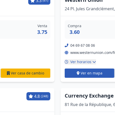
3.3
(67)
24 Pl. Jules Grandclément
Venta
Compra
3.75
3.60
04 69 67 08 06
www.westernunion.com/fr
Ver horarios
Ver casa de cambio
Ver en mapa
Currency Exchange 
4.8
(248)
81 Rue de la République, 