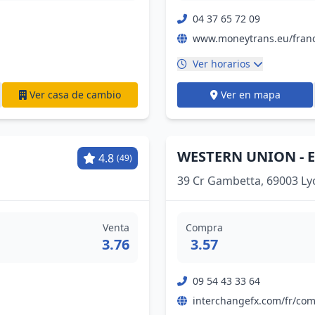
04 37 65 72 09
www.moneytrans.eu/fran
Ver horarios
Ver casa de cambio
Ver en mapa
WESTERN UNION - En
4.8
(49)
39 Cr Gambetta, 69003 Ly
Venta
Compra
3.76
3.57
09 54 43 33 64
interchangefx.com/fr/co