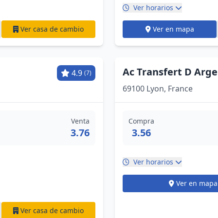
Ver horarios
Ver casa de cambio
Ver en mapa
Ac Transfert D Arg
4.9
(7)
69100 Lyon, France
Venta
Compra
3.76
3.56
Ver horarios
Ver en mapa
Ver casa de cambio