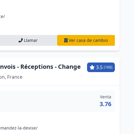
ce/
Llamar
Ver casa de cambio
vois - Réceptions - Change
3.5
(166)
on, France
Venta
3.76
mmandez-la-devise/