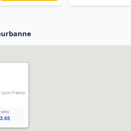
leurbanne
1 Lyon, France
Venta
3.65