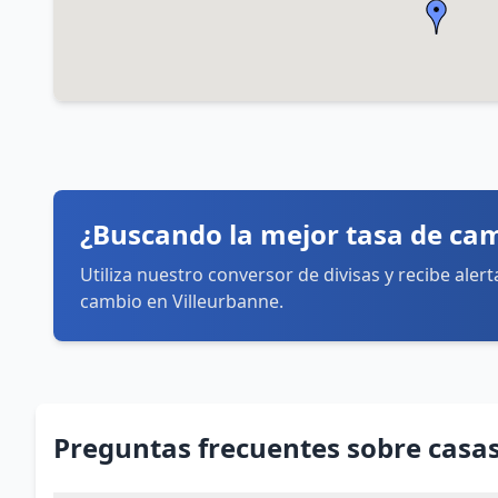
Horarios:
lunes: 9:30–18:30
martes: 9:30–18:30
miércoles: 9:30–18:30
jueves: 9:30–18:30
viernes: 9:30–18:30
sábado: Cerrado
domingo: Cerrado
Cómo llegar
¿Buscando la mejor tasa de ca
Utiliza nuestro conversor de divisas y recibe aler
cambio en Villeurbanne.
Preguntas frecuentes sobre casa