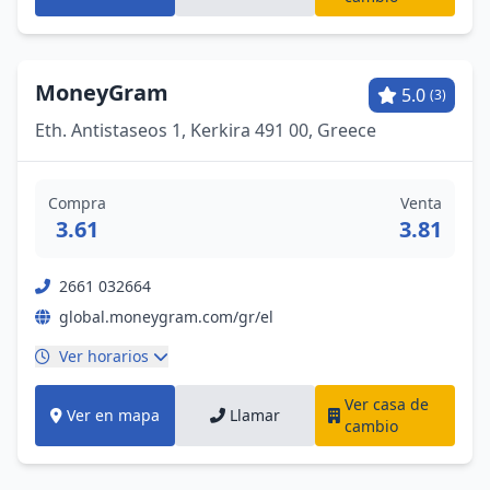
MoneyGram
5.0
(3)
Eth. Antistaseos 1, Kerkira 491 00, Greece
Compra
Venta
3.61
3.81
2661 032664
global.moneygram.com/gr/el
Ver horarios
Ver casa de
Ver en mapa
Llamar
cambio