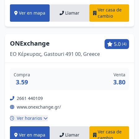
Ver casa de
Ver en mapa
Llamar
cambio
ONExchange
5.0
(4)
EΟ Κέρκυρας, Gastouri 491 00, Greece
Compra
Venta
3.59
3.80
2661 440109
www.onexchange.gr/
Ver horarios
Ver casa de
Ver en mapa
Llamar
cambio