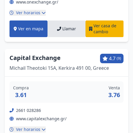
www.onexchange.gr/
Ver horarios
Ver casa de
Ver en mapa
Llamar
cambio
Capital Exchange
4.7
(9)
Michail Theotoki 15Α, Kerkira 491 00, Greece
Compra
Venta
3.61
3.76
2661 028286
www.capitalexchange.gr/
Ver horarios