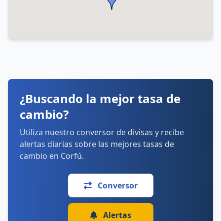
2661 081820
Horarios:
lunes: 9:00–21:00
martes: 9:00–21:00
miércoles: 9:00–21:00
jueves: 9:00–21:00
viernes: 9:00–21:00
sábado: 9:00–21:00
domingo: Cerrado
¿Buscando la mejor tasa de
Cómo llegar
Ver detalles
cambio?
Utiliza nuestro conversor de divisas y recibe
alertas diarias sobre las mejores tasas de
cambio en Corfú.
Conversor
Alertas