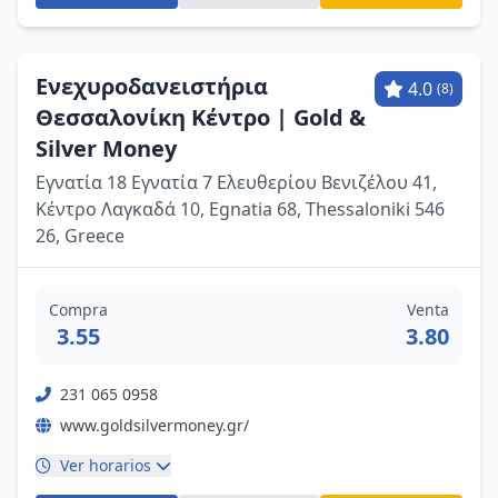
Ενεχυροδανειστήρια
4.0
(8)
Θεσσαλονίκη Κέντρο | Gold &
Silver Money
Εγνατία 18 Εγνατία 7 Ελευθερίου Βενιζέλου 41,
Κέντρο Λαγκαδά 10, Egnatia 68, Thessaloniki 546
26, Greece
Compra
Venta
3.55
3.80
231 065 0958
www.goldsilvermoney.gr/
Ver horarios