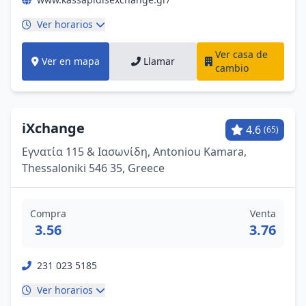
Ver horarios
Ver casa de
Ver en mapa
Llamar
cambio
iXchange
4.6
(65)
Εγνατία 115 & Ιασωνίδη, Antoniou Kamara,
Thessaloniki 546 35, Greece
Compra
Venta
3.56
3.76
231 023 5185
Ver horarios