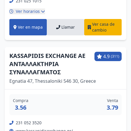
231 025 1015
Ver horarios
Ver casa de
Ver en mapa
Llamar
cambio
KASSAPIDIS EXCHANGE AE
4.9
(311)
ΑΝΤΑΛΛΑΚΤΗΡΙΑ
ΣΥΝΑΛΛΑΓΜΑΤΟΣ
Egnatia 47, Thessaloniki 546 30, Greece
Compra
Venta
3.56
3.79
231 052 3520
www.kassapidisexchange.gr/