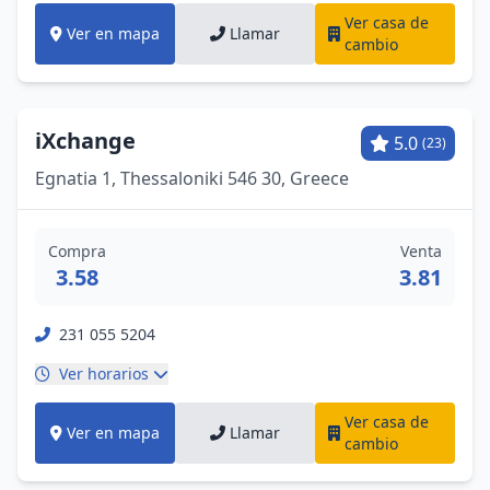
Ver casa de
Ver en mapa
Llamar
cambio
iXchange
5.0
(23)
Egnatia 1, Thessaloniki 546 30, Greece
Compra
Venta
3.58
3.81
231 055 5204
Ver horarios
Ver casa de
Ver en mapa
Llamar
cambio