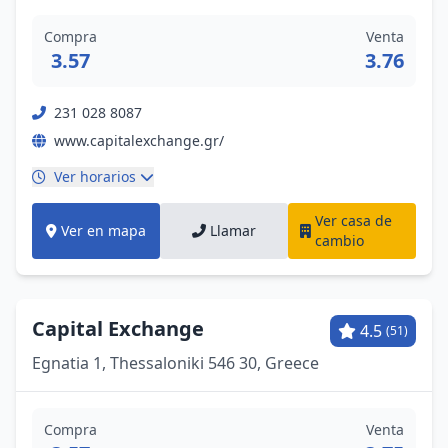
Compra
Venta
3.57
3.76
231 028 8087
www.capitalexchange.gr/
Ver horarios
Ver casa de
Ver en mapa
Llamar
cambio
Capital Exchange
4.5
(51)
Egnatia 1, Thessaloniki 546 30, Greece
Compra
Venta