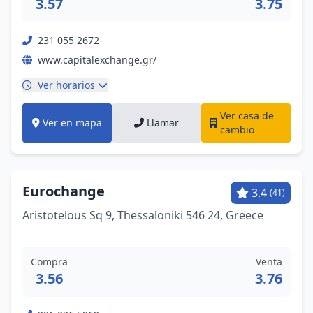
3.57
3.75
231 055 2672
www.capitalexchange.gr/
Ver horarios
Ver casa de
Ver en mapa
Llamar
cambio
Eurochange
3.4
(41)
Aristotelous Sq 9, Thessaloniki 546 24, Greece
Compra
Venta
3.56
3.76