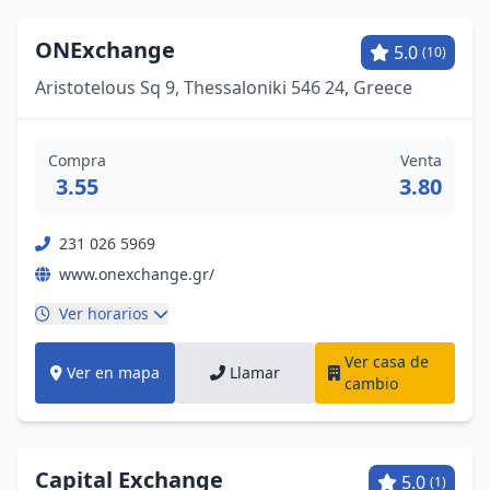
ONExchange
5.0
(10)
Aristotelous Sq 9, Thessaloniki 546 24, Greece
Compra
Venta
3.55
3.80
231 026 5969
www.onexchange.gr/
Ver horarios
Ver casa de
Ver en mapa
Llamar
cambio
Capital Exchange
5.0
(1)