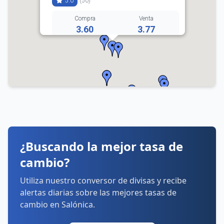
5.0
(50)
Compra
Venta
3.60
3.77
231 025 1015
Horarios:
lunes: 8:00–21:00
martes: 8:00–21:00
miércoles: 8:00–21:00
jueves: 8:00–21:00
viernes: 8:00–21:00
sábado: 9:00–19:00
domingo: 9:00–19:00
¿Buscando la mejor tasa de
Cómo llegar
Ver detalles
cambio?
Utiliza nuestro conversor de divisas y recibe
alertas diarias sobre las mejores tasas de
cambio en Salónica.