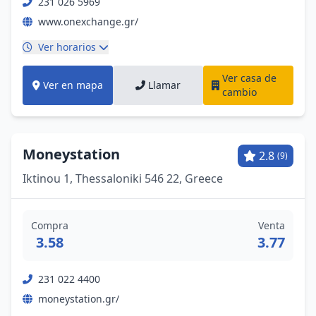
231 026 5969
www.onexchange.gr/
Ver horarios
Ver casa de
Ver en mapa
Llamar
cambio
Moneystation
2.8
(9)
Iktinou 1, Thessaloniki 546 22, Greece
Compra
Venta
3.58
3.77
231 022 4400
moneystation.gr/