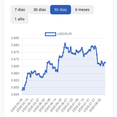
7 días
30 días
90 días
6 meses
1 año