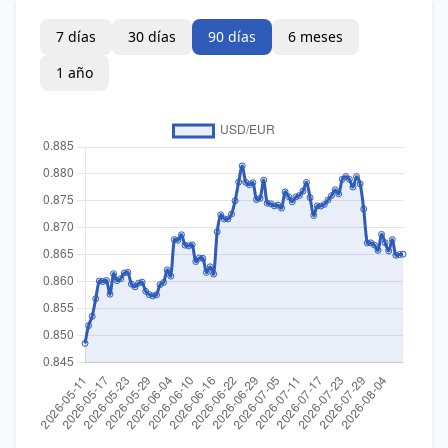
7 días
30 días
90 días
6 meses
1 año