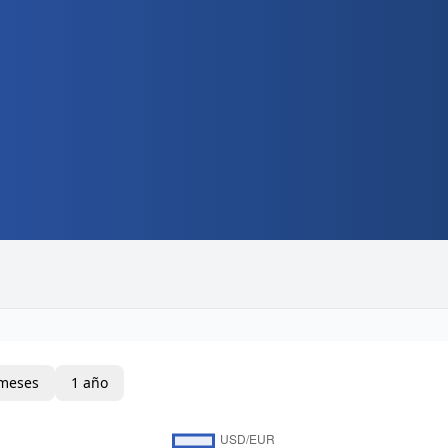
meses
1 año