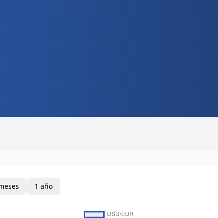
meses
1 año