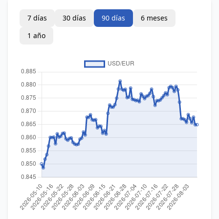
7 días
30 días
90 días
6 meses
1 año