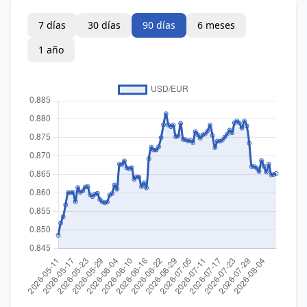
7 días
30 días
90 días
6 meses
1 año