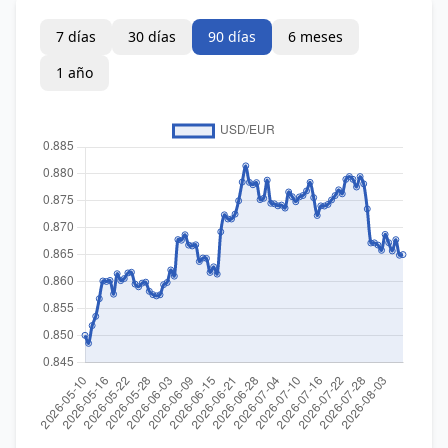
7 días
30 días
90 días
6 meses
1 año