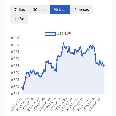
7 días
30 días
90 días
6 meses
1 año