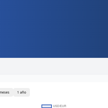
meses
1 año