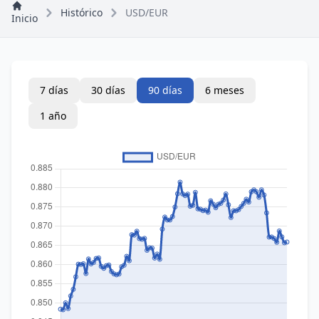
Histórico
USD/EUR
Inicio
7 días
30 días
90 días
6 meses
1 año