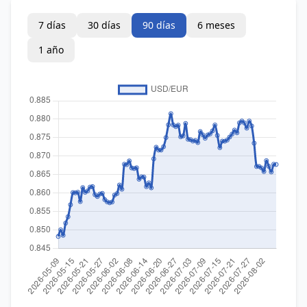
7 días
30 días
90 días
6 meses
1 año