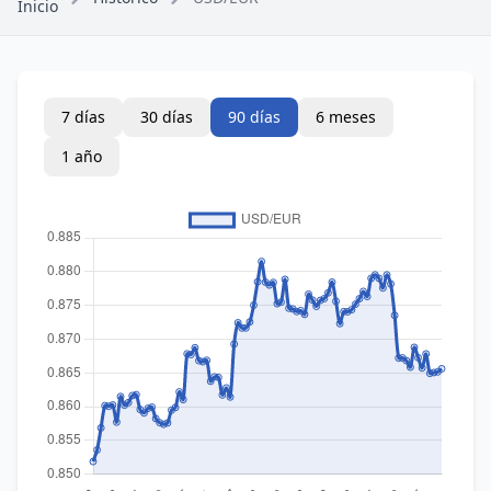
Inicio
7 días
30 días
90 días
6 meses
1 año