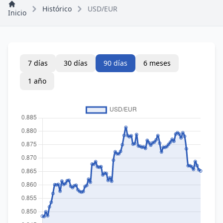
Histórico
USD/EUR
Inicio
7 días
30 días
90 días
6 meses
1 año