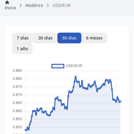
Histórico
USD/EUR
Inicio
7 días
30 días
90 días
6 meses
1 año