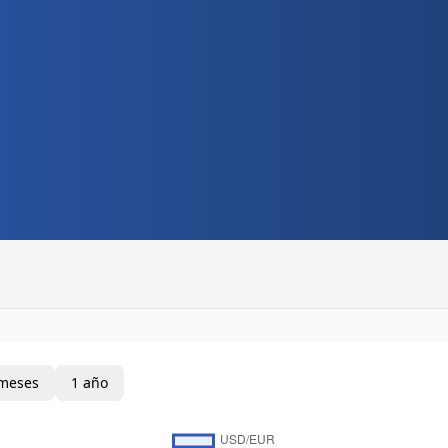
meses
1 año