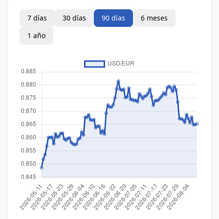
7 días
30 días
90 días
6 meses
1 año