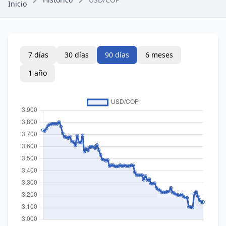
Inicio
7 días
30 días
90 días
6 meses
1 año