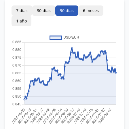
7 días
30 días
90 días
6 meses
1 año