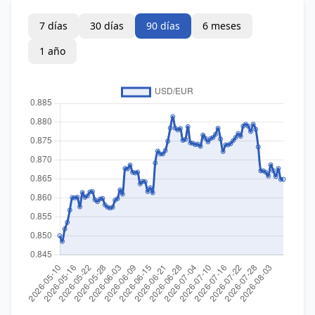
7 días
30 días
90 días
6 meses
1 año