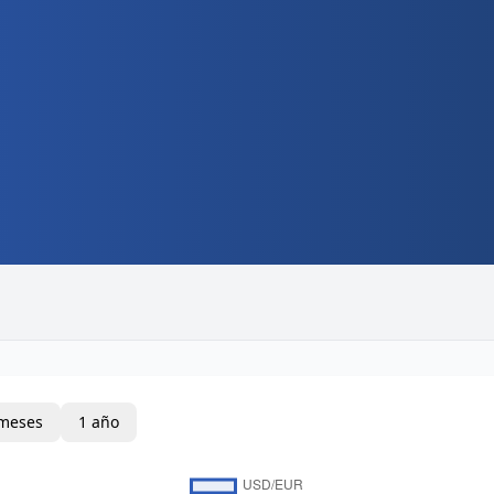
meses
1 año