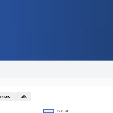
meses
1 año