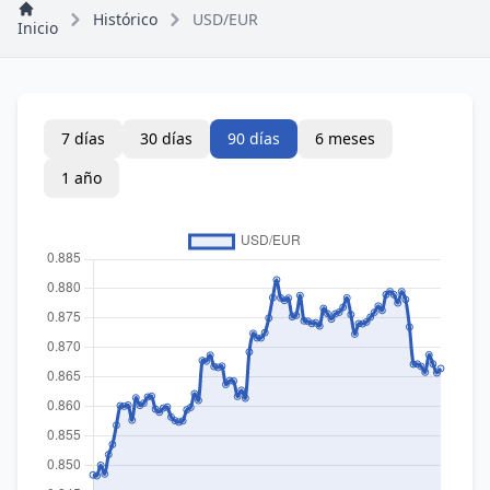
Histórico
USD/EUR
Inicio
7 días
30 días
90 días
6 meses
1 año