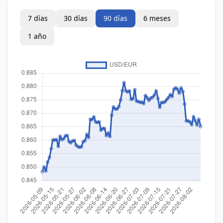
7 días
30 días
90 días
6 meses
1 año