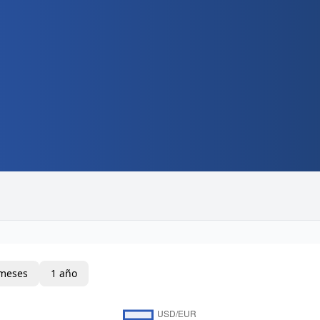
meses
1 año