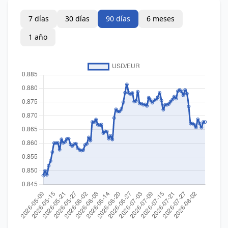
7 días
30 días
90 días
6 meses
1 año