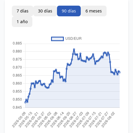
7 días
30 días
90 días
6 meses
1 año