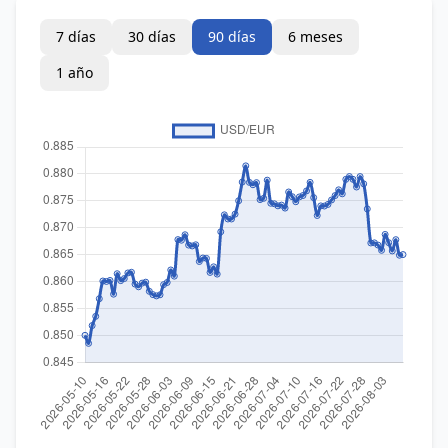
7 días
30 días
90 días
6 meses
1 año