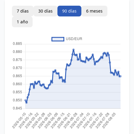
7 días
30 días
90 días
6 meses
1 año