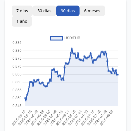
7 días
30 días
90 días
6 meses
1 año