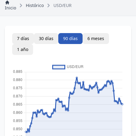
Histórico
USD/EUR
Inicio
7 días
30 días
90 días
6 meses
1 año