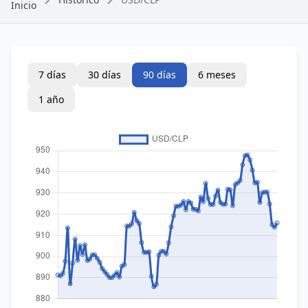
Inicio
7 días
30 días
90 días
6 meses
1 año