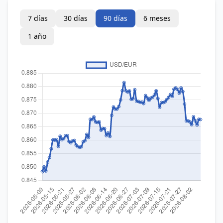
7 días
30 días
90 días
6 meses
1 año